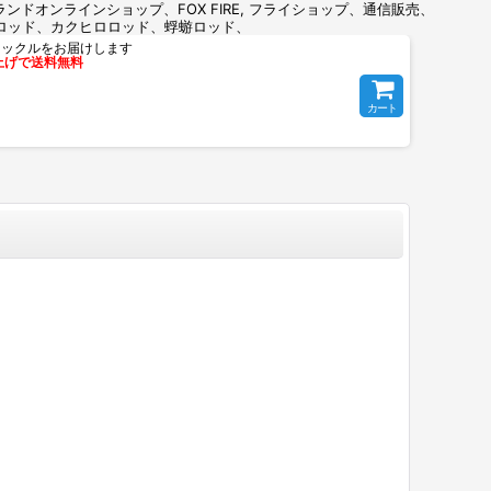
DY REEL, ピュアランドオンラインショップ、FOX FIRE, フライショップ、通信販売、
d,村田ロッド、カクヒロロッド、蜉蝣ロッド、
ングタックルをお届けします
い上げで送料無料
カート