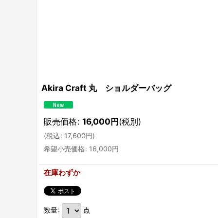
Akira Craft 丸 ショルダーバッグ
販売価格
:
16,000
円
(税別)
(
税込
:
17,600
円
)
希望小売価格
:
16,000
円
在庫わずか
数量
:
点