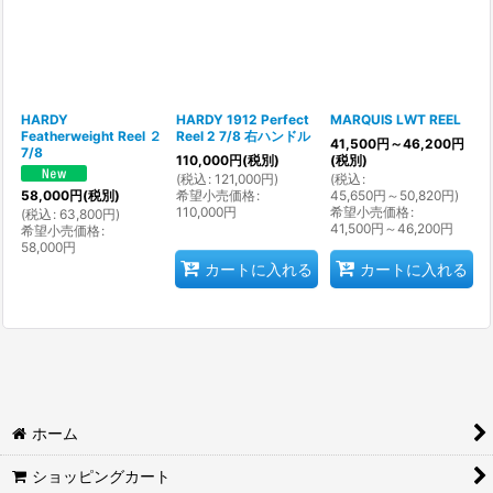
並び順
:
絞り込む
HARDY
HARDY 1912 Perfect
MARQUIS LWT REEL
Featherweight Reel ２
Reel 2 7/8 右ハンドル
41,500
円
～46,200
円
7/8
110,000
円
(税別)
(税別)
(
税込
:
121,000
円
)
(
税込
:
希望小売価格
:
45,650
円
～50,820
円
)
58,000
円
(税別)
110,000
円
希望小売価格
:
(
税込
:
63,800
円
)
41,500
円
～46,200
円
希望小売価格
:
58,000
円
カートに入れる
カートに入れる
ホーム
ショッピングカート