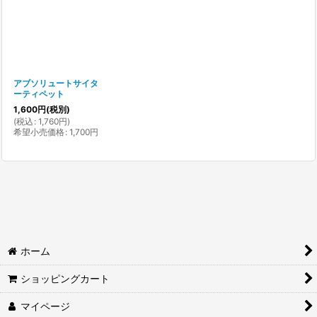
並び順
:
絞り込む
アブソリュートサイタ
ーティペット
1,600
円
(税別)
(
税込
:
1,760
円
)
希望小売価格
:
1,700
円
ホーム
ショッピングカート
マイページ