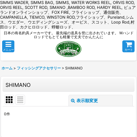
SIMMS WADER, SIMMS BAG, SIMMS, WATER WORKS REEL, ORVIS ROD,
ORVIS REEL, SCOTT ROD, SIMANO ,BAMBOO ROD, HARDY REEL, ピュア
ランドオンラインショップ、FOX FIRE, フライショップ、通信販売、
CAMPANELLA, TIEMCO, WINSTON ROD,フライショップ、Pureland,シム
ス、ウエダー、ウエディングシューズ、オービス、スコット、Loop Rod,村
田ロッド、カクヒロロッド、蜉蝣ロッド、
日本の有名釣具メーカーです。 最先端の道具を世に出されています。 Wハンド
ロッドでもとても軽量で丈夫でかんたんに
メニュー
カート
ホーム
>
フィッシングアクセサリー
>
SHIMANO
SHIMANO
表示順変更
閉じる
0
件
表示数
:
並び順
: