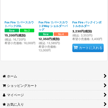
Fox Fire リバースカウ
Fox Fire リバースカウ
Fox Fire パックインボ
トパック25L
ト2Way ショルダーバ
トルホルダー
ッグ
3,230
円
(税別)
(
税込
:
3,553
円
)
15,200
円
(税別)
希望小売価格
:
3,400
円
12,350
円
(税別)
(
税込
:
16,720
円
)
希望小売価格
:
16,000
円
(
税込
:
13,585
円
)
希望小売価格
:
カートに入れる
13,000
円
ホーム
ショッピングカート
マイページ
お気に入り