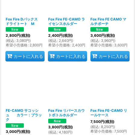
絞り込む
Fox Fire Dパックス
Fox Fire FE-CAMO ラ
Fox Fire FE CAMO マ
ドライトート M
イセンスホルダー
ルチポーチ
2,800
円
(税別)
2,400
円
(税別)
3,600
円
(税別)
(
税込
:
3,080
円
)
(
税込
:
2,640
円
)
(
税込
:
3,960
円
)
希望小売価格
:
2,800
円
希望小売価格
:
2,400
円
希望小売価格
:
3,600
円
カートに入れる
カートに入れる
カートに入れる
FE-CAMO サコッシ
Fox Fire リバースカウ
Fox Fire FE-CAMO リ
ュ カラー：ブラッ
トボトルホルダー
ールケース
ク
7,500
円
(税別)
(
税込
:
8,250
円
)
3,800
円
(税別)
希望小売価格
:
7,500
円
3,000
円
(税別)
(
税込
:
4,180
円
)