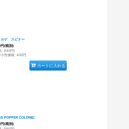
ンカゲ スピナー
0
円
(税別)
込
:
440
円
)
望小売価格
:
400
円
カートに入れる
SS POPPER COLONEL
0
円
(税別)
込
:
594
円
)