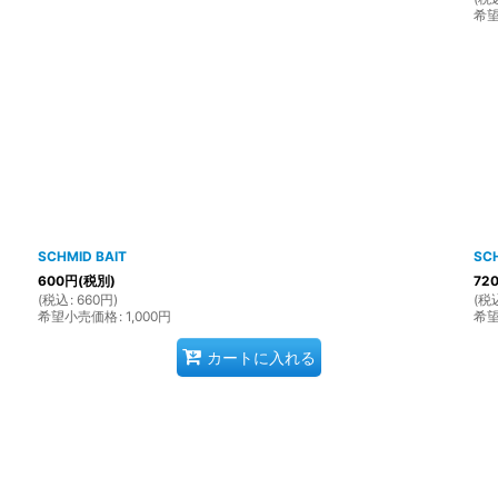
希
SCHMID BAIT
SC
600
円
(税別)
72
(
税込
:
660
円
)
(
税
希望小売価格
:
1,000
円
希
カートに入れる