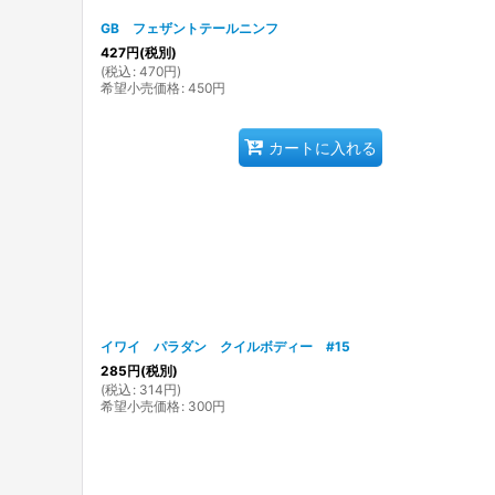
GB フェザントテールニンフ
427
円
(税別)
(
税込
:
470
円
)
希望小売価格
:
450
円
カートに入れる
イワイ パラダン クイルボディー #15
285
円
(税別)
(
税込
:
314
円
)
希望小売価格
:
300
円