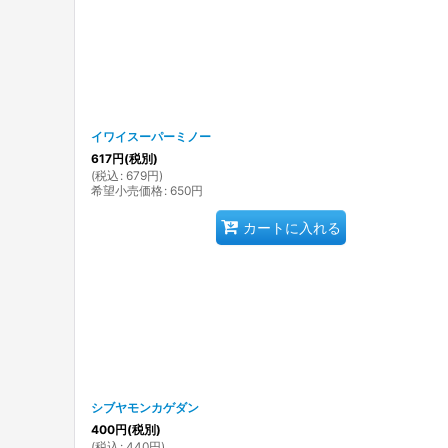
イワイスーパーミノー
617
円
(税別)
(
税込
:
679
円
)
希望小売価格
:
650
円
カートに入れる
シブヤモンカゲダン
400
円
(税別)
(
税込
:
440
円
)