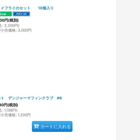
ライフライのセット 10個入り
00
円
(税別)
込
:
3,300
円
)
望小売価格
:
3,000
円
ルト デンジャーマフィンクラブ #6
80
円
(税別)
込
:
1,188
円
)
望小売価格
:
1,200
円
カートに入れる