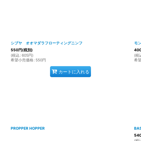
シブヤ オオマダラフローティングニンフ
モ
550
円
(税別)
40
(
税込
:
605
円
)
(
税
希望小売価格
:
550
円
希
カートに入れる
PROPPER HOPPER
BA
54
(
税