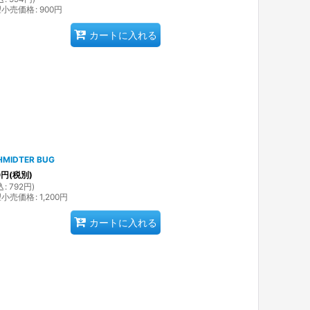
望小売価格
:
900
円
カートに入れる
HMIDTER BUG
0
円
(税別)
込
:
792
円
)
望小売価格
:
1,200
円
カートに入れる