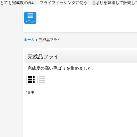
とても完成度の高い フライフィッシングに使う 毛ばりを製造して販売し
メニュー
ホーム
>
完成品フライ
完成品フライ
完成度の高い毛ばりを集めました。
16
件
表示数
:
並び順
: