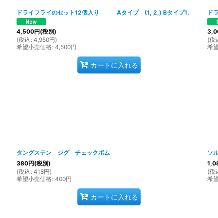
ドライフライのセット12個入り Aタイプ (1, 2,) Bタイプ1,
ド
4,500
円
(税別)
3,0
(
税込
:
4,950
円
)
(
税
希望小売価格
:
4,500
円
希
カートに入れる
タングステン ジグ チェックボム
ソ
380
円
(税別)
1,0
(
税込
:
418
円
)
(
税
希望小売価格
:
400
円
希
カートに入れる