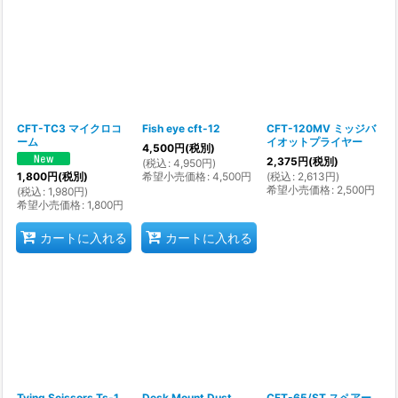
並び順
:
絞り込む
CFT-TC3 マイクロコ
Fish eye cft-12
CFT-120MV ミッジバ
ーム
イオットプライヤー
4,500
円
(税別)
2,375
円
(税別)
(
税込
:
4,950
円
)
希望小売価格
:
4,500
円
(
税込
:
2,613
円
)
1,800
円
(税別)
希望小売価格
:
2,500
円
(
税込
:
1,980
円
)
希望小売価格
:
1,800
円
カートに入れる
カートに入れる
Tying Scissors Ts-1
Desk Mount Dust
CFT-65/ST スペアー