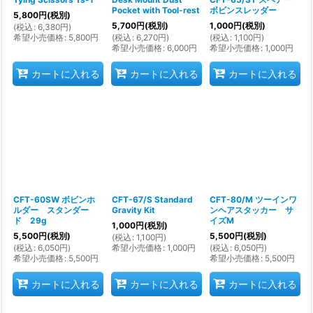
Pocket with Tool-rest
ボビンスレッダー
5,800
円
(税別)
5,700
円
(税別)
1,000
円
(税別)
(
税込
:
6,380
円
)
希望小売価格
:
5,800
円
(
税込
:
6,270
円
)
(
税込
:
1,100
円
)
希望小売価格
:
6,000
円
希望小売価格
:
1,000
円
カートに入れる
カートに入れる
カートに入れる
CFT-60SW ボビンホ
CFT-67/S Standard
CFT-80/M ツーインワ
ルダー スタンダー
Gravity Kit
ンヘアスタッカー サ
ド 29g
イズM
1,000
円
(税別)
5,500
円
(税別)
5,500
円
(税別)
(
税込
:
1,100
円
)
(
税込
:
6,050
円
)
希望小売価格
:
1,000
円
(
税込
:
6,050
円
)
希望小売価格
:
5,500
円
希望小売価格
:
5,500
円
カートに入れる
カートに入れる
カートに入れる