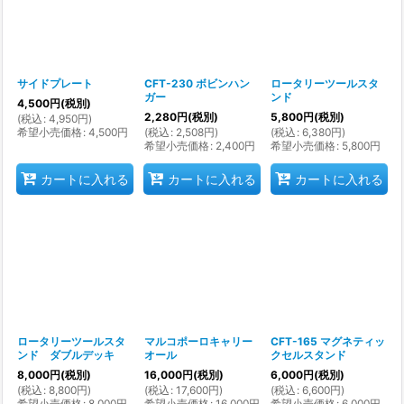
サイドプレート
CFT-230 ボビンハン
ロータリーツールスタ
ガー
ンド
4,500
円
(税別)
2,280
円
(税別)
5,800
円
(税別)
(
税込
:
4,950
円
)
希望小売価格
:
4,500
円
(
税込
:
2,508
円
)
(
税込
:
6,380
円
)
希望小売価格
:
2,400
円
希望小売価格
:
5,800
円
カートに入れる
カートに入れる
カートに入れる
ロータリーツールスタ
マルコポーロキャリー
CFT-165 マグネティッ
ンド ダブルデッキ
オール
クセルスタンド
8,000
円
(税別)
16,000
円
(税別)
6,000
円
(税別)
(
税込
:
8,800
円
)
(
税込
:
17,600
円
)
(
税込
:
6,600
円
)
希望小売価格
:
8,000
円
希望小売価格
:
16,000
円
希望小売価格
:
6,000
円