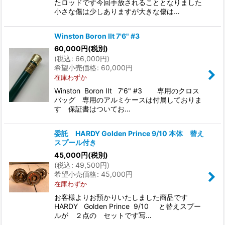
たロッドです今回手放されることとなりました
小さな傷は少しありますが大きな傷は…
Winston Boron IIt 7'6" #3
60,000
円
(税別)
(
税込
:
66,000
円
)
希望小売価格
:
60,000
円
在庫わずか
Winston Boron IIt 7'6" #3 専用のクロス
バッグ 専用のアルミケースは付属しておりま
す 保証書はついてお…
委託 HARDY Golden Prince 9/10 本体 替え
スプール付き
45,000
円
(税別)
(
税込
:
49,500
円
)
希望小売価格
:
45,000
円
在庫わずか
お客様よりお預かりいたしました商品です
HARDY Golden Prince 9/10 と替えスプー
ルが ２点の セットです写…