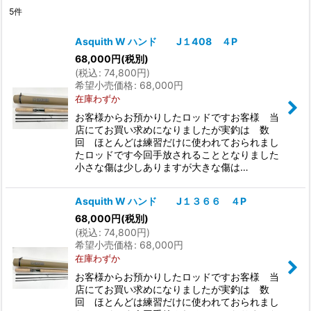
5
件
表示数
:
Asquith W ハンド J１408 ４P
68,000
円
(税別)
並び順
:
(
税込
:
74,800
円
)
希望小売価格
:
68,000
円
在庫わずか
絞り込む
お客様からお預かりしたロッドですお客様 当
店にてお買い求めになりましたが実釣は 数
回 ほとんどは練習だけに使われておられまし
たロッドです今回手放されることとなりました
小さな傷は少しありますが大きな傷は…
Asquith W ハンド J１３６６ ４P
68,000
円
(税別)
(
税込
:
74,800
円
)
希望小売価格
:
68,000
円
在庫わずか
お客様からお預かりしたロッドですお客様 当
店にてお買い求めになりましたが実釣は 数
回 ほとんどは練習だけに使われておられまし