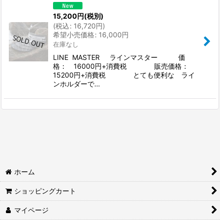
並び順
:
15,200
円
(税別)
(
税込
:
16,720
円
)
希望小売価格
:
16,000
円
絞り込む
在庫なし
LINE MASTER ラインマスター 価
格： 16000円+消費税 販売価格：
15200円+消費税 とても便利な ライ
ンホルダーで…
ホーム
ショッピングカート
マイページ