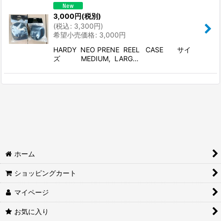
並び順
:
3,000
円
(税別)
(
税込
:
3,300
円
)
希望小売価格
:
3,000
円
絞り込む
HARDY NEO PRENE REEL CASE サイ
ズ MEDIUM, LARG…
ホーム
ショッピングカート
マイページ
お気に入り