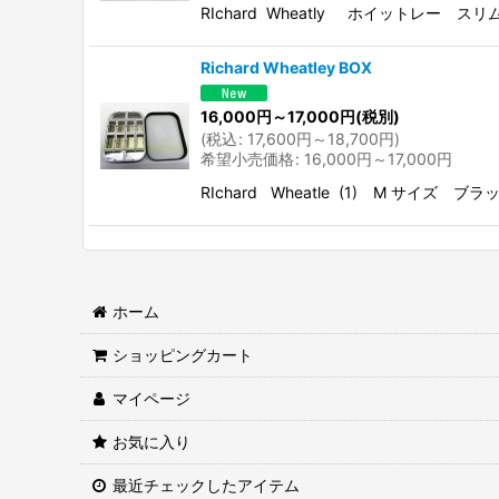
RIchard Wheatly ホイット
Richard Wheatley BOX
16,000
円
～17,000
円
(税別)
(
税込
:
17,600
円
～18,700
円
)
希望小売価格
:
16,000
円
～17,000
円
RIchard Wheatle (1) M 
ホーム
ショッピングカート
マイページ
お気に入り
最近チェックしたアイテム