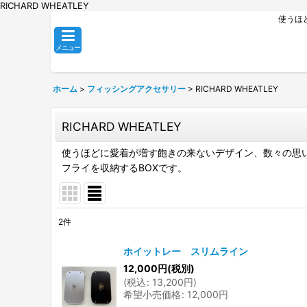
RICHARD WHEATLEY
使うほ
メニュー
ホーム
>
フィッシングアクセサリー
>
RICHARD WHEATLEY
RICHARD WHEATLEY
使うほどに愛着が増す飽きの来ないデザイン、数々の思
フライを収納するBOXです。
2
件
表示数
:
ホイットレー スリムライン
12,000
円
(税別)
並び順
:
(
税込
:
13,200
円
)
希望小売価格
:
12,000
円