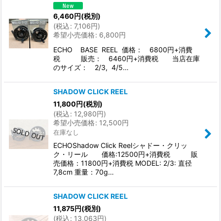
並び順
:
6,460
円
(税別)
(
税込
:
7,106
円
)
希望小売価格
:
6,800
円
絞り込む
ECHO BASE REEL 価格： 6800円+消費
税 販売： 6460円+消費税 当店在庫
のサイズ： 2/3, 4/5…
SHADOW CLICK REEL
11,800
円
(税別)
(
税込
:
12,980
円
)
希望小売価格
:
12,500
円
在庫なし
ECHOShadow Click Reelシャドー・クリッ
ク・リール 価格:12500円+消費税 販
売価格：11800円+消費税 MODEL: 2/3: 直径
7,8cm 重量：70g…
SHADOW CLICK REEL
11,875
円
(税別)
(
税込
:
13,063
円
)