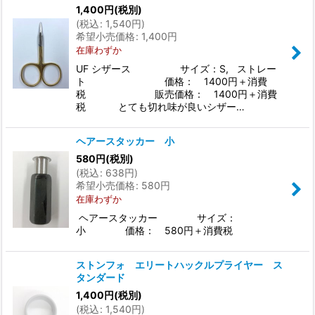
1,400
円
(税別)
並び順
:
(
税込
:
1,540
円
)
希望小売価格
:
1,400
円
在庫わずか
絞り込む
UF シザース サイズ：S, ストレー
ト 価格： 1400円＋消費
税 販売価格： 1400円＋消費
税 とても切れ味が良いシザー…
ヘアースタッカー 小
580
円
(税別)
(
税込
:
638
円
)
希望小売価格
:
580
円
在庫わずか
ヘアースタッカー サイズ：
小 価格： 580円＋消費税
ストンフォ エリートハックルプライヤー ス
タンダード
1,400
円
(税別)
(
税込
:
1,540
円
)